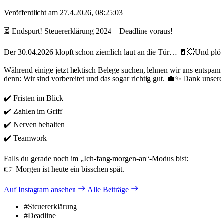
Veröffentlicht am 27.4.2026, 08:25:03
⏳ Endspurt! Steuererklärung 2024 – Deadline voraus!
Der 30.04.2026 klopft schon ziemlich laut an die Tür… 🚪💥Und plö
Während einige jetzt hektisch Belege suchen, lehnen wir uns entspan
denn: Wir sind vorbereitet und das sogar richtig gut. 💼✨ Dank unser
✔️ Fristen im Blick
✔️ Zahlen im Griff
✔️ Nerven behalten
✔️ Teamwork
Falls du gerade noch im „Ich-fang-morgen-an“-Modus bist:
👉 Morgen ist heute ein bisschen spät.
Auf Instagram ansehen
Alle Beiträge
#Steuererklärung
#Deadline